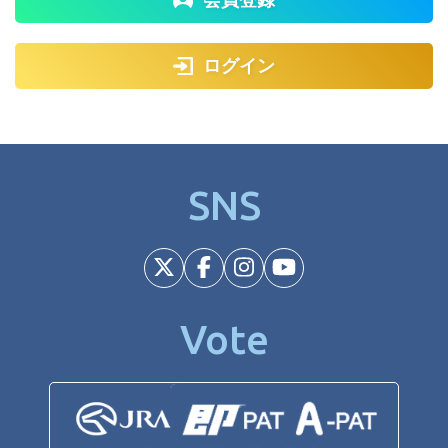
ログイン
SNS
Vote