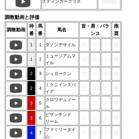
スティンガーグラス
注目馬5
調教動画と評価
枠
馬
首・肩・バラ
推
調教動画
馬名
番
番
ンス
奨
1
1
ダノンデサイル
◎
◎
◎
哲
ミュージアムマ
1
2
◎
◎
◎
哲
イル
2
3
シュガークン
◎
◎
◎
哲
ミクニインスパ
2
4
◎
◎
◎
哲
イア
クロワデュノー
3
5
◎
◎
◎
哲
ル
ビザンチンド
3
6
◎
◎
◎
哲
リーム
ファミリータイ
4
7
◎
◎
◎
哲
ム