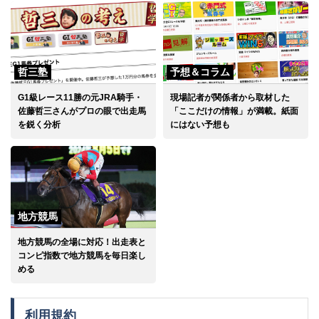
哲三塾
予想＆コラム
G1級レース11勝の元JRA騎手・
現場記者が関係者から取材した
佐藤哲三さんがプロの眼で出走馬
「ここだけの情報」が満載。紙面
を鋭く分析
にはない予想も
地方競馬
地方競馬の全場に対応！出走表と
コンピ指数で地方競馬を毎日楽し
める
利用規約