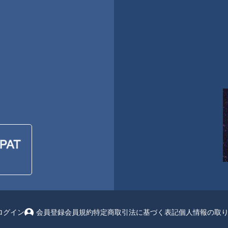
ログイン
会員登録
会員規約
特定商取引法に基づく表記
個人情報の取