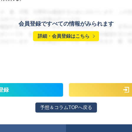
さ、量、字間、行間等を確認するために入れています。この文
入れています。この文章はダミーです。
会員登録ですべての情報がみられます
確認するために入れています。この文章はダミーです。文字の
ダミーです。文字の大きさ、量、字間、行間等を確認するため
詳細・会員登録はこちら
入れています。この文章はダミーです。文字の大きさ、量、字
登録
予想＆コラムTOPへ戻る