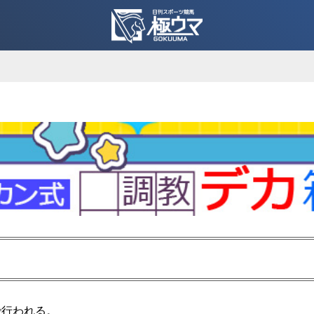
ログイン
会員登録
中央競馬
地方競馬
よくあるお問い合わせ
で行われる。